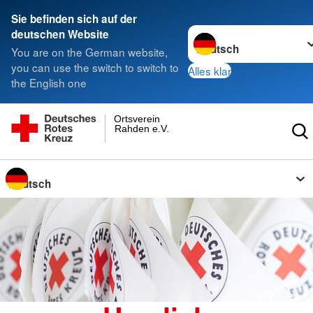
Sie befinden sich auf der
Sprache wechseln zu
deutschen Website
You are on the German website,
you can use the switch to switch to
Alles klar
the English one
Ortsverein
Rahden e.V.
Sprache wechseln zu